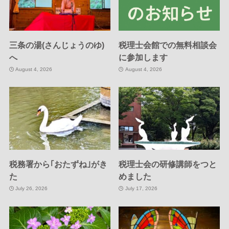
三条の湯(さんじょうのゆ)
税理士会館での無料相談会
へ
に参加します
August 4, 2026
August 4, 2026
税務署から｢おたずね｣がき
税理士会の研修講師をつと
た
めました
July 26, 2026
July 17, 2026