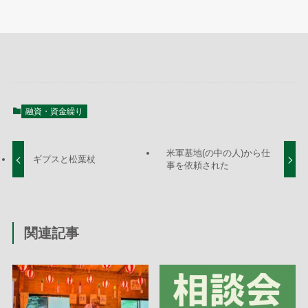
融資・資金繰り
米軍基地(の中の人)から仕
ギプスと松葉杖
事を依頼された
関連記事